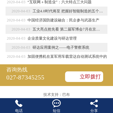
2020-04-03
“互联网＋制造业”：六大特点三大问题
2020-04-03
工业4.0时代将至 把握好智能制造的五个特征
2020-04-03
中国经济国防建设融合：民企参与武器生产
2020-04-03
五大亮点抢先看 第二届军博会7月在京盛大开幕
2020-04-03
企业质量文化建设与研达管理
2020-04-03
研达应用案例之——电子警察系统
2020-04-03
加固便携机在某军用车载雷达自动测试系统中的
咨询热线
立即拨打
027-87345255
技术支持：
巴布



电话
短信
分享