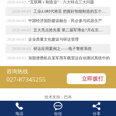
2020-04-03
“互联网＋制造业”：六大特点三大问题
2020-04-03
工业4.0时代将至 把握好智能制造的五个特征
2020-04-03
中国经济国防建设融合：民企参与武器生产
2020-04-03
五大亮点抢先看 第二届军博会7月在京盛大开幕
2020-04-03
企业质量文化建设与研达管理
2020-04-03
研达应用案例之——电子警察系统
2020-04-03
加固便携机在某军用车载雷达自动测试系统中的
咨询热线
立即拨打
027-87345255
技术支持：
巴布



电话
短信
分享