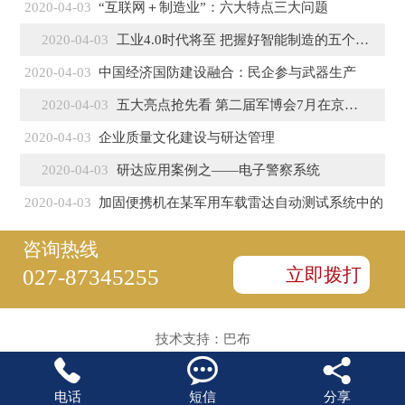
2020-04-03
“互联网＋制造业”：六大特点三大问题
2020-04-03
工业4.0时代将至 把握好智能制造的五个特征
2020-04-03
中国经济国防建设融合：民企参与武器生产
2020-04-03
五大亮点抢先看 第二届军博会7月在京盛大开幕
2020-04-03
企业质量文化建设与研达管理
2020-04-03
研达应用案例之——电子警察系统
2020-04-03
加固便携机在某军用车载雷达自动测试系统中的
咨询热线
立即拨打
027-87345255
技术支持：
巴布



电话
短信
分享